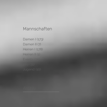
Mannschaften
Damen I
(173)
173 Beiträge
Damen II
(7)
7 Beiträge
Herren I
(178)
178 Beiträge
Herren II
(1)
1 Beitrag
Events
(25)
25 Beiträge
Info
(31)
31 Beiträge
Jugend
(10)
10 Beiträge
Archiv