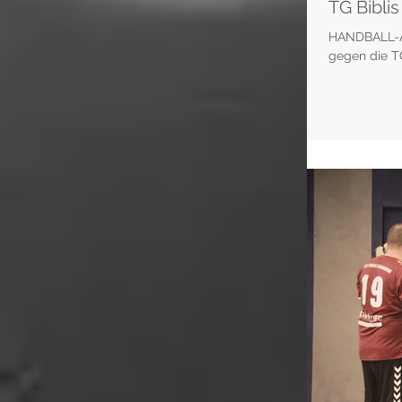
TG Bibli
HANDBALL-A-
gegen die TG