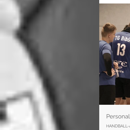
Personal
HANDBALL-A-LIGA - TG Biblis ohne Chance Be