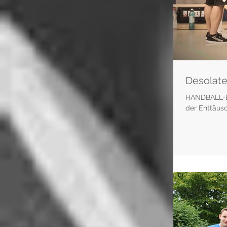
Desolate
HANDBALL-BE
der Enttäusc