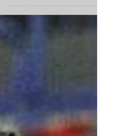
HANDBALL-A-LIGA - TG Biblis / HSG
Dornheim/Groß-Gerau Zum Abschluss der
Saison treten die Handballer der TG Biblis am
heutigen Samstag...