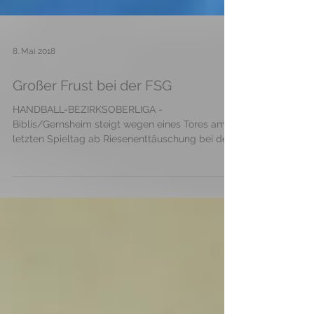
8. Mai 2018
Großer Frust bei der FSG
HANDBALL-BEZIRKSOBERLIGA -
Biblis/Gernsheim steigt wegen eines Tores am
letzten Spieltag ab Riesenenttäuschung bei den
Handballerinnen...