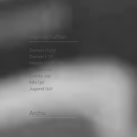
Mannschaften
Damen I
(173)
173 Beiträge
Damen II
(7)
7 Beiträge
Herren I
(178)
178 Beiträge
Herren II
(1)
1 Beitrag
Events
(25)
25 Beiträge
Info
(31)
31 Beiträge
Jugend
(10)
10 Beiträge
Archiv