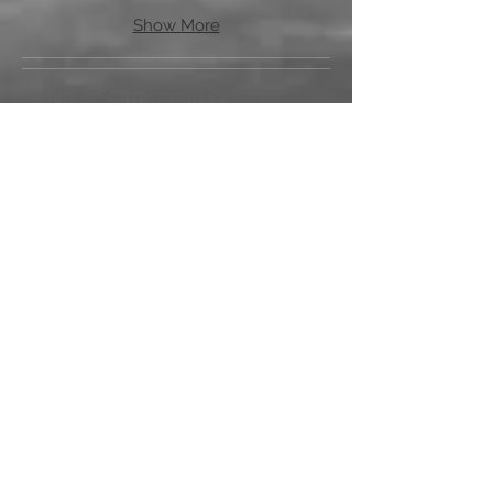
Show More
Liebe Partner und Sponsoren,
wir, die TG Biblis - Abteilung
Handball, schätzen Sie sehr für Ihr
Interesse am Sport und an unserem
Verein. Mit Ihrer zuverlässigen
Unterstützung können wir neben der
Aufrechterhaltung des Spielbetriebs
unsere Visionen und Ziele in Projekte
umsetzen.
VIELEN HERZ
LICHEN DANK
HIERFÜR!