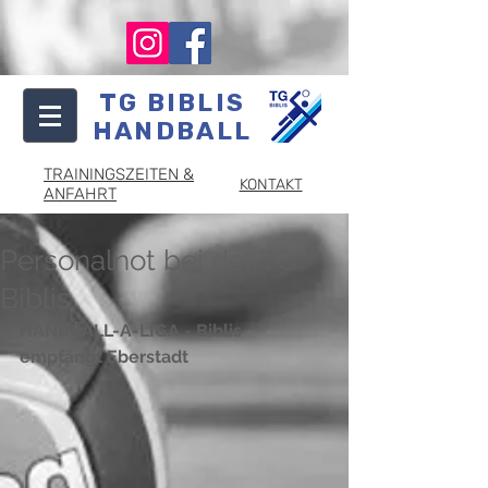
TG BIBLIS
HANDBALL
TRAININGSZEITEN &
KONTAKT
ANFAHRT
Personalnot bei der TG
Biblis
HANDBALL-A-LIGA - Biblis 
empfängt Eberstadt 