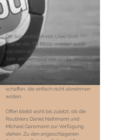
Die Sorgenfalten von Uwe Groß, 
Trainer der TG Biblis, werden auch 
vor dem ersten Heimspiel im neuen 
Jahr, am Samstag um 17 Uhr gegen 
die TG Eberstadt, nicht weniger. 
Weiterhin machen dem Coach die 
enormen Personalprobleme zu 
schaffen, die einfach nicht abnehmen 
wollen. 
Offen bleibt wohl bis zuletzt, ob die 
Routiniers Daniel Nathmann und 
Michael Gansmann zur Verfügung 
stehen. Zu den angeschlagenen 