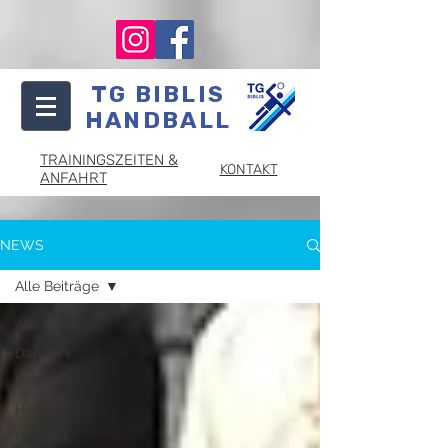
TG BIBLIS
HANDBALL
TRAININGSZEITEN &
KONTAKT
ANFAHRT
NEWS
Alle Beiträge
Alle Beiträge
Damen I
Damen II
Herren I
Herren II