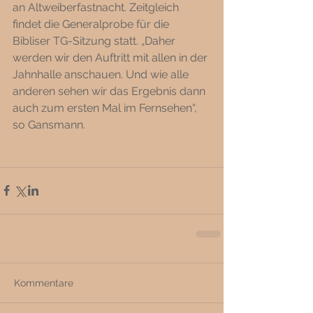
an Altweiberfastnacht. Zeitgleich 
findet die Generalprobe für die 
Bibliser TG-Sitzung statt. „Daher 
werden wir den Auftritt mit allen in der 
Jahnhalle anschauen. Und wie alle 
anderen sehen wir das Ergebnis dann 
auch zum ersten Mal im Fernsehen“, 
so Gansmann. 
Kommentare