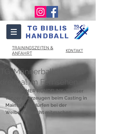
TG BIBLIS
HANDBALL
TRAININGSZEITEN &
KONTAKT
ANFAHRT
TG-Männerballett tanzt
dreimal im Fernsehen
HESSISCHER RUNDFUNK: Bibliser 
Tänzer überzeugen beim Casting in 
Maintal und dürfen bei der 
Weiberfastnacht mitmachen 