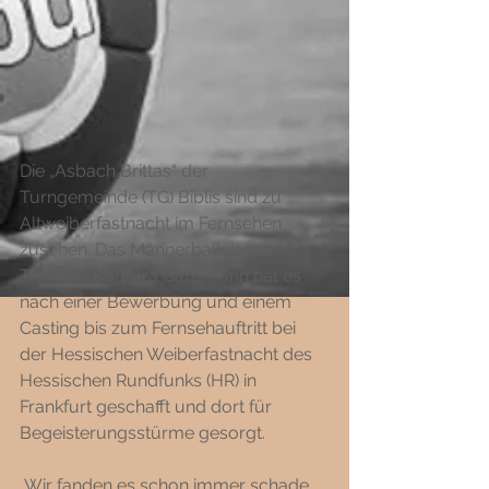
Die „Asbach Brittas“ der 
Turngemeinde (TG) Biblis sind zu 
Altweiberfastnacht im Fernsehen 
zusehen. Das Männerballett um 
Trainerin Barbara Gansmann hat es 
nach einer Bewerbung und einem 
Casting bis zum Fernsehauftritt bei 
der Hessischen Weiberfastnacht des 
Hessischen Rundfunks (HR) in 
Frankfurt geschafft und dort für 
Begeisterungsstürme gesorgt. 
„Wir fanden es schon immer schade, 