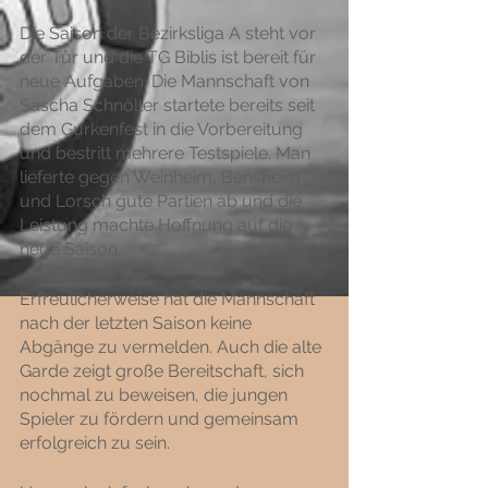
Die Saison der Bezirksliga A steht vor 
der Tür und die TG Biblis ist bereit für 
neue Aufgaben. Die Mannschaft von 
Sascha Schnöller startete bereits seit 
dem Gurkenfest in die Vorbereitung 
und bestritt mehrere Testspiele. Man 
lieferte gegen Weinheim, Bensheim 
und Lorsch gute Partien ab und die 
Leistung machte Hoffnung auf die 
neue Saison.
Erfreulicherweise hat die Mannschaft 
nach der letzten Saison keine 
Abgänge zu vermelden. Auch die alte 
Garde zeigt große Bereitschaft, sich 
nochmal zu beweisen, die jungen 
Spieler zu fördern und gemeinsam 
erfolgreich zu sein. 