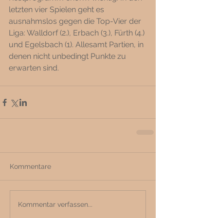
letzten vier Spielen geht es 
ausnahmslos gegen die Top-Vier der 
Liga: Walldorf (2.), Erbach (3.), Fürth (4.) 
und Egelsbach (1). Allesamt Partien, in 
denen nicht unbedingt Punkte zu 
erwarten sind. 
Kommentare
Kommentar verfassen...