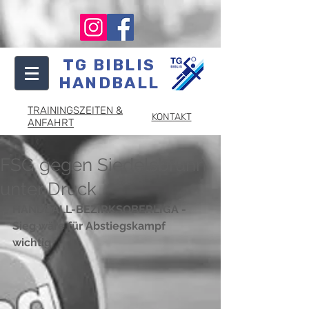
TG BIBLIS
HANDBALL
TRAININGSZEITEN &
KONTAKT
ANFAHRT
FSG gegen Siedelsbrunn
unter Druck
HANDBALL-BEZIRKSOBERLIGA - 
Sieg wäre für Abstiegskampf 
wichtig 