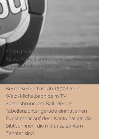
Einen großen Schritt in Richtung 
Klassenerhalt können am Sonntag die 
Handballerinnen der FSG 
Biblis/Gernsheim machen: Das 
Bezirksoberliga-Team von Trainer 
Bernd Seiberth ist ab 17.30 Uhr in 
Wald-Michelbach beim TV 
Siedelsbrunn am Ball, der als 
Tabellenachter gerade einmal einen 
Punkt mehr auf dem Konto hat als die 
Bibliserinnen, die mit 13:22 Zählern 
Zehnter sind.