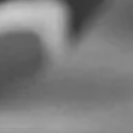
önnen, wäre es 
 (15 Uhr) in der 