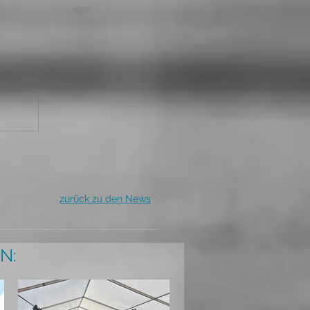
zurück zu den News
N: