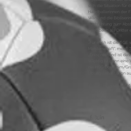
sich die Situation für 
Handballerinnen der F
Während die Bibliserin
Tuchfühlung zum Absti
Egelsbach als Dritter 
„Für mich ist die SGE w
Meisterschaft“, meint T
„Entsprechend ist das 
Wichtig ist dann eine
die HSG Dornheim/Groß
Übungsleiter schon auf
„Da gilt es, ganz wic
natürlich klasse, aber 
Pfaffenauhalle klar. 