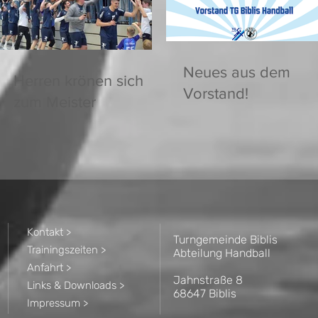
Neues aus dem
Herren krönen sich
Vorstand!
zum Meister
Kontakt >
Turngemeinde Biblis
Trainingszeiten >
Abteilung Handball
Anfahrt >
Jahnstraße 8
Links & Downloads >
68647 Biblis
Impressum >