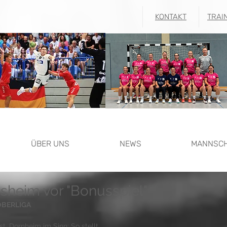
KONTAKT
TRAI
ÜBER UNS
NEWS
MANNSC
sheim vor "Bonusspiel"
OBERLIGA
t, Dornheim im Sinn: So stellt 