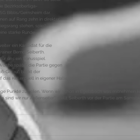
die Bezirksoberliga-
SG Biblis/Gernsheim dar. 
nen auf Rang zehn in direkter 
egsrang stehen, spielt 
eine starke Runde.
eiter ein Kandidat für die 
rainer Bernd Seiberth. 
für uns ein Bonusspiel. 
 Woche später die Partie gegen 
-Gerau“, blickt der 
 das Kellerduell in eigener Halle gegen den Vorletzten.
htige Punkte zu holen. Wenn wir schon in Egelsbach was mitnehmen k
da sind wir nur Außenseiter“, stellt Seiberth vor der Partie am Samstag