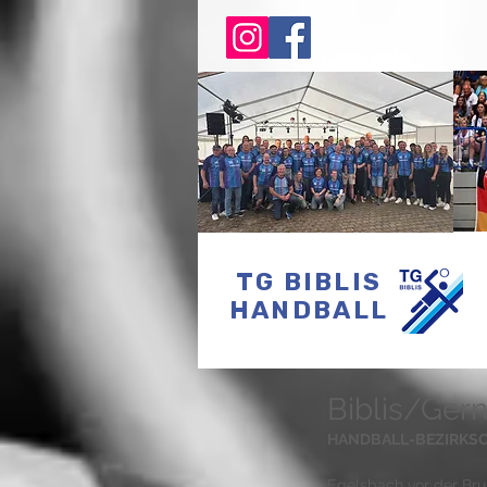
TG BIBLIS
HANDBALL
Biblis/Gern
HANDBALL-BEZIRKS
Egelsbach vor der Brus