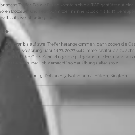
r sechs Treffer. Bis zur Pause konnte sich die TGB gestützt auf ein
ören Dotzauer und Felix Schmitzer im Innenblock mit 14:17 behaupten
albzeit zwei allerdings nicht. 
Ende
die HSG zwar bis auf zwei Treffer herangekommen, dann zogen die Gäs
bauten den Vorsprung über 18:23, 20:27 (44.) immer weiter bis zu acht 
wärtserfolg der Groß-Schützlinge, die gutgelaunt die Heimfahrt au
aft hat einen super Job gemacht“ so der Übungsleiter stolz. 
/2, Reis 9, Glanzner 5, Dotzauer 5, Nathmann 2, Hüter 1, Siegler 1. 