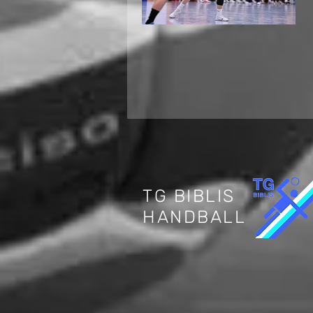
Internationaler
Jugendhandball in
Biblis: Deutschland
trifft auf die Schweiz
TG BIBLIS
HANDBALL