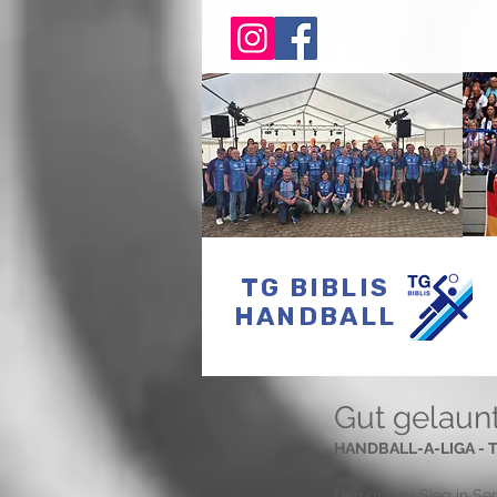
TG BIBLIS
HANDBALL
Gut gelaunt
HANDBALL-A-LIGA - TG 
Den dritten Sieg in Se