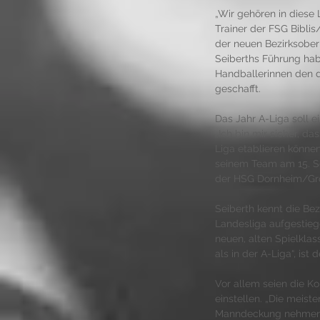
„Wir gehören in diese L
Trainer der FSG Bibli
der neuen Bezirksober
Seiberths Führung habe
Handballerinnen den d
geschafft. 
Das Jahr A-Liga soll e
„Ich bin mir sicher, da
Liga etablieren können
seinem Team am 15. S
der HSG Dornheim/Groß
Seiberth kennt die Bez
Landesliga aufgestiege
neuen, alten Spielklas
als in der A-Liga“, ist 
Vor allem seien die Ko
einstellen. „Die meist
Manndeckung nehmen ka