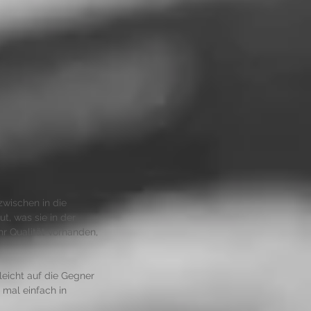
zwischen in die 
t, was sie in der 
hr Qualität vorhanden, 
leicht auf die Gegner 
 mal einfach in 