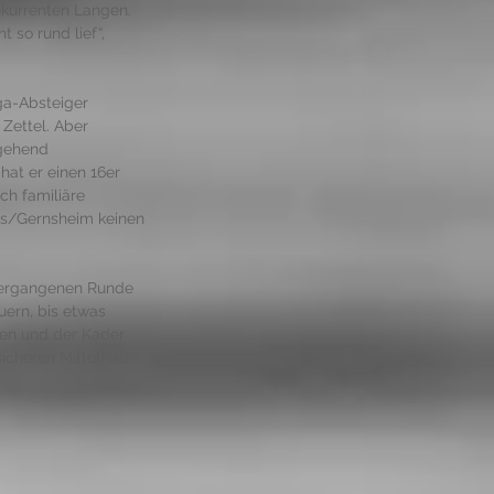
kurrenten Langen. 
so rund lief“, 
ga-Absteiger 
Zettel. Aber 
tgehend 
hat er einen 16er 
ch familiäre 
lis/Gernsheim keinen 
 vergangenen Runde 
ern, bis etwas 
en und der Kader 
icheren Mittelfeld 