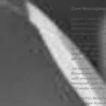
Zwei Neuzugäng
Seiberth suchte währe
persönliche Zielsetzun
Mittelfeld wollen. Dem
frühzeitig zu packen. A
Mit der Vorbereitung wa
Grundlagenausdauer, K
gearbeitet. „Wir haben
galt es, zwei Neuzugä
„Sie machen ihre Sache 
Romano eine Flügelzan
auch unser erstes Angri
Mannschaft „aufs Temp
jetzt wieder sein. Abe
Dass die FSG Biblis/Ge
sie sich gegen Konkurr