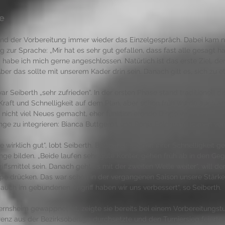
e
nd der Vorbereitung immer wieder das Einzelgespräch. Dabei kam na
g zur Sprache: „Mir hat es sehr gut gefallen, dass fast alle gesagt ha
 habe ich mich gerne angeschlossen. Natürlich ist das erste Ziel, de
ber das sollte mit unserem Kader drin sein. Danach gilt es, sich zu et
r Seiberth „sehr zufrieden“. In der ersten Phase stand traditionell di
raft und Schnelligkeit auf dem Plan, aber schon früh wurde auch an
 nicht viel Neues gemacht, eher funktionierende Dinge verfeinert“, so 
nge zu integrieren: Bianca Buttgereit und Ronja Feldmann kamen vo
wirklich gut“, lobt Seiberth. Buttgereit soll mit ihrer Schnelligkeit 
ge bilden. „Beide laufen sehr gute Konter, gehen früh ab in den Geg
ffsmittel sein. Danach geht es mit der zweiten Welle weiter“, will der
o drücken. Das war schon in der vergangenen Saison unsere Stärke 
r auch im gebundenen Angriff haben wir uns verbessert“, so Seiberth. 
rnsheim gewappnet ist, zeigte sie bereits bei einem Vorbereitungsturn
enz aus der Bezirksoberliga durchsetzte und den Turniersieg feierte