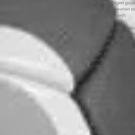
mit den Erfolgen gege
Doch überbewerten darf
erkannte Seiberth. 
Im Duell um die Meist
Pfungstadt, Egelsbach
insgesamt ist das ein
verletzungsfrei bleibt
Kader zur Verfügung, „
Verpflichtungen oder m
echten Unterbau gibt.
Die zweite Mannschaft
einen großen Aderlass
nachkommt. „Umso glü
jetzt eine vernünftige
mitmischen wollen“, so
KADER DER FSG 
Abgänge: Zeynep 