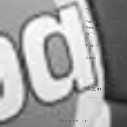
Zugänge: Bianca Buttg
Kader, Tor: Lea Milius
Baschnagel, Bianca But
Höfle, Saskia Laudenba
Trainer: Bernd Seiberth
Saisonziel: Mittelfeld
Kommentare