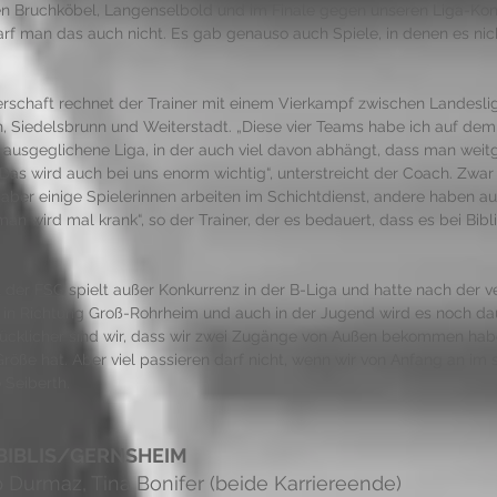
n Bruchköbel, Langenselbold und im Finale gegen unseren Liga-Kon
 man das auch nicht. Es gab genauso auch Spiele, in denen es nicht 
erschaft rechnet der Trainer mit einem Vierkampf zwischen Landesli
, Siedelsbrunn und Weiterstadt. „Diese vier Teams habe ich auf dem 
e ausgeglichene Liga, in der auch viel davon abhängt, dass man wei
. Das wird auch bei uns enorm wichtig“, unterstreicht der Coach. Zwar 
aber einige Spielerinnen arbeiten im Schichtdienst, andere haben au
an wird mal krank“, so der Trainer, der es bedauert, dass es bei Bib
 
 der FSG spielt außer Konkurrenz in der B-Liga und hatte nach der
 in Richtung Groß-Rohrheim und auch in der Jugend wird es noch dau
cklicher sind wir, dass wir zwei Zugänge von Außen bekommen hab
 Größe hat. Aber viel passieren darf nicht, wenn wir von Anfang an im s
 Seiberth. 
BIBLIS/GERNSHEIM 
Durmaz, Tina Bonifer (beide Karriereende) 