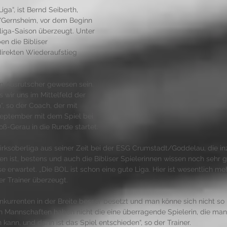
iga“, ist Bernd Seiberth, 
s/Gernsheim, vor dem Beginn 
liga-Saison überzeugt. Unter 
n die Bibliser 
irekten Wiederaufstieg 
in Ausrutscher gewesen sein. 
ss wir uns im Mittelfeld der 
“, so der Coach, der mit 
eptember mit dem Spiel bei 
-Gerau in die Runde startet. 
irksoberliga aus seiner Zeit bei der ESG Crumstadt/Goddelau, die in
n ist, bestens und auch die Bibliser Spielerinnen wissen noch sehr gu
se erwartet. „Die BOL ist schon eine gute Liga. Hier ist wesentlich me
der Trainer überzeugt. 
nkurrenten in der Breite besser besetzt und man könne sich nicht so 
en Mannschaften haben nicht die eine überragende Spielerin, die man
nn, und dann ist das Spiel entschieden“, so der Trainer. 