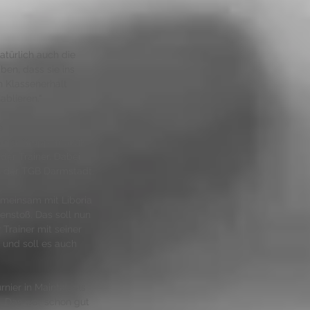
türlich auch die 
ben, dass sie ins 
n Klassenerhalt 
ablieren.“ 
e 
 der Gruppentaktik 
der Trainer. Dabei 
n der TGB Darmstadt. 
gemeinsam mit Liboria 
enstoß. Das soll nun 
 Trainer mit seiner 
und soll es auch 
ier in Maintal, als 
. „Das war schon gut 