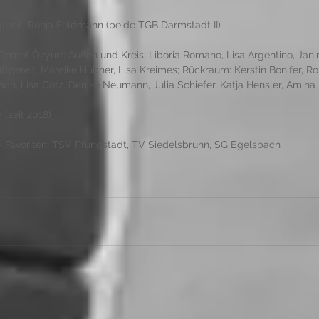
ereit, Ronja Feldmann (beide TGB Darmstadt II) 
, Demet Özyurt; Außen und Kreis: Liboria Romano, Lisa Argentino, Jan
tgereit, Mareike Hübner, Lisa Kreimes; Rückraum: Kerstin Bonifer, Ro
ch, Lisa Götz, Denise Neumann, Julia Schiefer, Katja Hensler, Amina 
 (seit 2018)  
. – Favoriten: TSV Pfungstadt, TV Siedelsbrunn, SG Egelsbach 