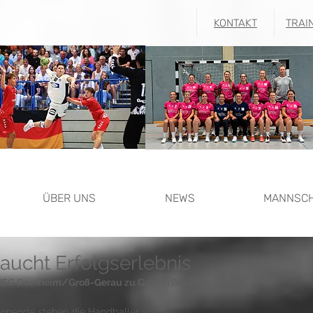
KONTAKT
TRAI
ÜBER UNS
NEWS
MANNSC
raucht Erfolgserlebnis
G Dornheim/Groß-Gerau zu Gast in Biblis 
isonende stehen die Handballer 