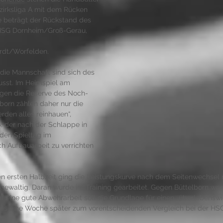
ezirksliga A mit dem Rücken 
 beträgt der Rückstand des 
 HSG Dornheim/Groß-Gerau, 
rdt/Worfelden. 
die Mannschaft sind sich des 
sst. Im Heimspiel am 
gen die Reserve des Noch-
born zählen daher nur die 
rden alles reinhauen“, 
ß, der nach der Schlappe in 
den Spieltag im 
h Aufbauarbeit zu verrichten 
en ersten Halbzeit ging die Leistungskurve nach dem Seitenwechsel 
 gewaltig. Daran wurde im Training gearbeitet. Gegen Büttelborn werd
uf eine gute Abwehrarbeit soll die Grundlage für einen „überlebensw
 es eine Woche später zum vorentscheidenden Vergleich bei der H