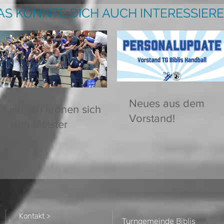
AS KÖNNTE DICH AUCH INTERESSIERE
Neues aus dem
Herren krönen sich
Vorstand!
zum Meister
Kontakt >
Turngemeinde Biblis