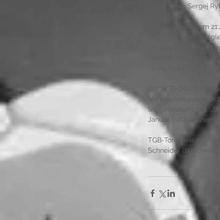
TSV-Trainer Sergej Ryb
Der TSV legte zum 21:
beim 23:23 zum Ausglei
vor dem Schlusspfiff, 
bedient, seine Spiele
Gäste lautstark den Au
Der TGB-Coach konnte 
Mannschaft ausgerechn
Saisonleistung bot. „D
Januar fortzusetzende
TGB-Tore: Reis (1), Fel
Schneider (1), Schmitz 