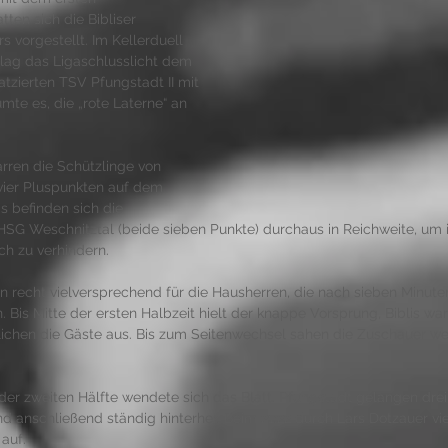
ten sich die Bibliser 
 vorgestellt. Im Kellerduell 
rlag das Ligaschlusslicht dem 
atzierten TSV Pfungstadt II mit 
umte es, die „rote Laterne“ an 
rren die Schützlinge von 
vier Pluspunkten auf dem 
gs befinden sich die 
HSG Weschnitztal (beide sieben Punkte) durchaus in Reichweite, um 
h zu verhindern. 
recht vielversprechend für die Hausherren, die nach sieben Minuten
. Bis Mitte der ersten Halbzeit hielt der knappe Vorsprung, Biblis w
glichen die Gäste aus. Bis zum Seitenwechsel sahen die Zuschauer weit
er zweiten Hälfte wendete sich das Blatt. Pfungstadt gelangen drei Tr
d anschließend ständig hinterher. Beim 21:22 durch Lars Dotzauer vi
auf.