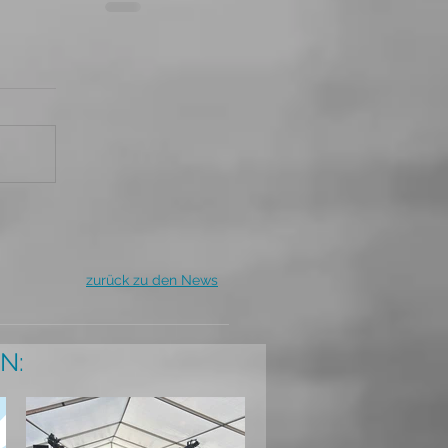
zurück zu den News
N: