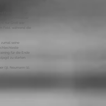
d Felix Schmitzer 
 Partie unmittelbar 
cht nur Groß war 
m Feld, während die 
 zumal seine 
schlechteste 
aining für die Ende 
jagd zu starten. 
er (3), Neumann (1), 