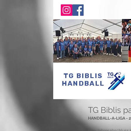
TG BIBLIS
HANDBALL
TG Biblis p
HANDBALL-A-LIGA - 23
Den Jahresabschluss 