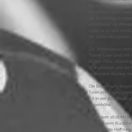
Rückrundenspieltag hat
Handballer ganz anders
der Bezirksliga A unte
unmittelbar vor ihm pl
23:24 (12:12) und versä
die Gäste abzugeben. 
Zur Winterpause verha
Trainer Uwe Groß mit 
letzten Platz. Allerdin
Pfungstädter und die 
drohenden Abstieg noc
Die Begegnung begann 
Toren in Führung lagen
8:8 in der 20. Minute 
Augenhöhe.
Nach dem 16:16 Mitte d
TGB lief dem Rückstan
Ende keimte Hoffnung 