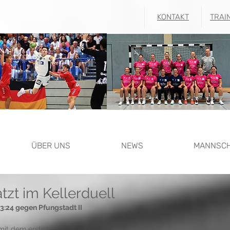
KONTAKT
TRAI
ÜBER UNS
NEWS
MANNSC
atzt im Kellerduell
:24 gegen Pfungstadt II 
mit dem ersten 