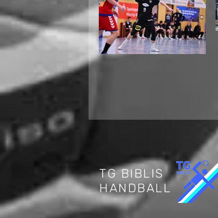
Internationaler
Jugendhandball in
Biblis: Deutschland
trifft auf die Schweiz
TG BIBLIS
HANDBALL