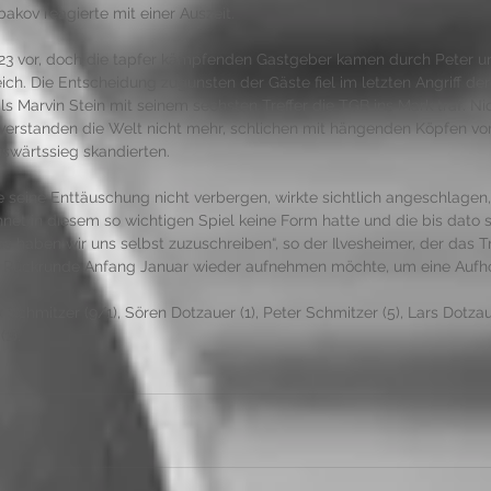
akov reagierte mit einer Auszeit. 
23 vor, doch die tapfer kämpfenden Gastgeber kamen durch Peter un
ch. Die Entscheidung zugunsten der Gäste fiel im letzten Angriff der
als Marvin Stein mit seinem sechsten Treffer die TGB ins Mark traf. Ni
r verstanden die Welt nicht mehr, schlichen mit hängenden Köpfen vo
swärtssieg skandierten. 
seine Enttäuschung nicht verbergen, wirkte sichtlich angeschlagen,
et in diesem so wichtigen Spiel keine Form hatte und die bis dato 
as haben wir uns selbst zuzuschreiben“, so der Ilvesheimer, der das Tr
 Rückrunde Anfang Januar wieder aufnehmen möchte, um eine Aufhol
ix Schmitzer (9/1), Sören Dotzauer (1), Peter Schmitzer (5), Lars Dotzau
(2).