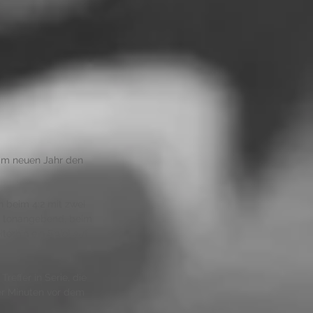
im neuen Jahr den 
 beim 4:2 mit zwei 
ar tonangebend, beim 
erhin ein Spiel auf 
effer in Serie, die 
er Minuten vor dem 