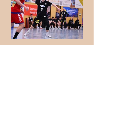
Internationaler
Jugendhandball in Biblis:
Deutschland trifft auf die
Schweiz
Herren krönen sich zum
Meister