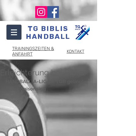
TG BIBLIS
HANDBALL
TRAININGSZEITEN &
KONTAKT
ANFAHRT
Erleichterung bei Biblis
HANDBALL-A-LIGA  - TGB gelingt 
erster Saisonsieg 