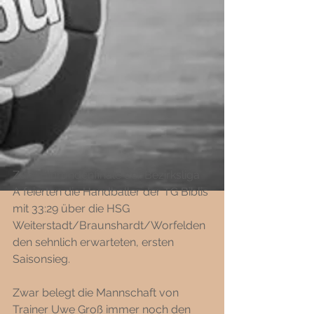
Zum Hinrundenfinale der Bezirksliga 
A feierten die Handballer der TG Biblis 
mit 33:29 über die HSG 
Weiterstadt/Braunshardt/Worfelden 
den sehnlich erwarteten, ersten 
Saisonsieg.
Zwar belegt die Mannschaft von 
Trainer Uwe Groß immer noch den 