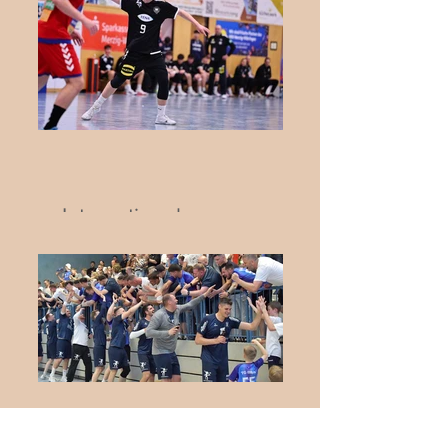
Internationaler
Jugendhandball in Biblis:
Deutschland trifft auf die
Schweiz
Herren krönen sich zum
Meister