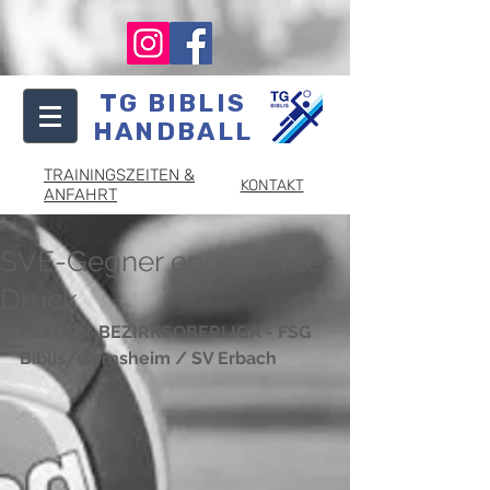
TG BIBLIS
HANDBALL
TRAININGSZEITEN &
KONTAKT
ANFAHRT
SVE-Gegner enorm unter
Druck
FRAUEN-BEZIRKSOBERLIGA - FSG 
Biblis/Gernsheim / SV Erbach