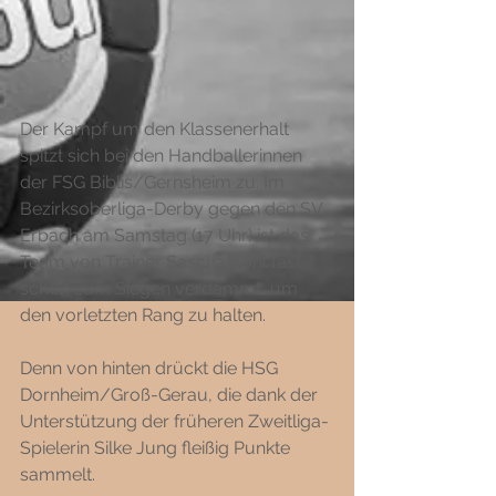
Der Kampf um den Klassenerhalt 
spitzt sich bei den Handballerinnen 
der FSG Biblis/Gernsheim zu. Im 
Bezirksoberliga-Derby gegen den SV 
Erbach am Samstag (17 Uhr) ist das 
Team von Trainer Sascha Köhl fast 
schon zum Siegen verdammt, um 
den vorletzten Rang zu halten. 
Denn von hinten drückt die HSG 
Dornheim/Groß-Gerau, die dank der 
Unterstützung der früheren Zweitliga-
Spielerin Silke Jung fleißig Punkte 
sammelt. 