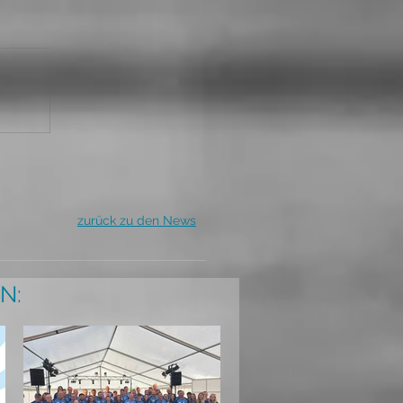
zurück zu den News
N: