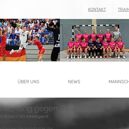
KONTAKT
TRAI
ÜBER UNS
NEWS
MANNSC
achung gegen Schlusslicht
Biblis / SG Arheiligen II
empfangen die Handballer der 