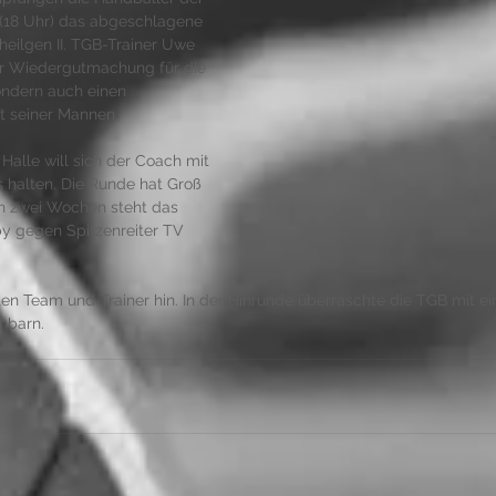
(18 Uhr) das abgeschlagene 
heilgen II. TGB-Trainer Uwe 
ur Wiedergutmachung für die 
ondern auch einen 
t seiner Mannen.
Halle will sich der Coach mit 
halten. Die Runde hat Groß 
in zwei Wochen steht das 
by gegen Spitzenreiter TV 
iten Team und Trainer hin. In der Hinrunde überraschte die TGB mit 
hbarn. 