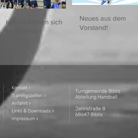
Neues aus dem
Herren krönen sich
Vorstand!
zum Meister
Kontakt >
Turngemeinde Biblis
Trainingszeiten >
Abteilung Handball
Anfahrt >
Jahnstraße 8
Links & Downloads >
68647 Biblis
Impressum >