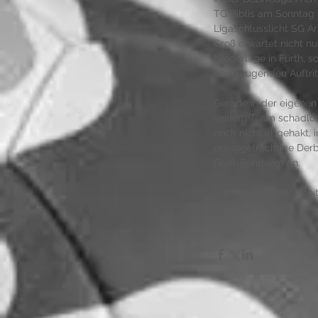
TG Biblis am Sonntag 
Ligaschlusslicht SG Ar
Groß erwartet nicht n
Niederlage in Fürth, s
überzeugenden Auftrit
Gerade in der eigenen 
seinem Team schadlos 
noch nicht abgehakt, 
prestigeträchtige Der
Groß-Rohrheim an.
Auf dieses Duell arbe
beim ungeliebten Nac