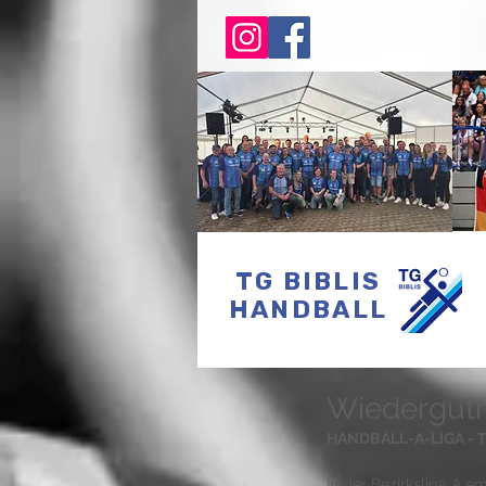
TG BIBLIS
HANDBALL
Wiedergutm
HANDBALL-A-LIGA - TG 
In der Bezirksliga A 