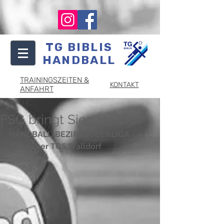
TG BIBLIS
HANDBALL
TRAININGSZEITEN &
KONTAKT
ANFAHRT
FSG bringt Sieg ins Ziel
HANDBALL-BEZIRKSOBERLIGA - 
34:31 über TGS Walldorf 