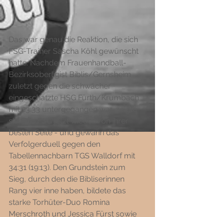
Das war genau die Reaktion, die sich 
FSG-Trainer Sascha Köhl gewünscht 
hatte. Nachdem Frauenhandball-
Bezirksoberligist Biblis/Gernsheim 
zuletzt gegen die schwächer 
eingeschätzte HSG Fürth/Krumbach 
mit 23:33 untergegangen war, zeigte 
sich die FSG jetzt wieder von ihrer 
besten Seite - und gewann das 
Verfolgerduell gegen den 
Tabellennachbarn TGS Walldorf mit 
34:31 (19:13). Den Grundstein zum 
Sieg, durch den die Bibliserinnen 
Rang vier inne haben, bildete das 
starke Torhüter-Duo Romina 
Merschroth und Jessica Fürst sowie 