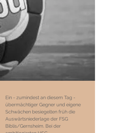
Ein - zumindest an diesem Tag - 
übermächtiger Gegner und eigene 
Schwächen besiegelten früh die 
Auswärtsniederlage der FSG 
Biblis/Gernsheim. Bei der 