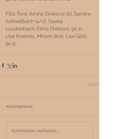
FSG-Tore: Amina Drekovic (5), Sandra 
Schnellbach (4/2), Saskia 
Laudenbach, Elma Drekovic (je 2), 
Lisa Kreimes, Miriam Weil, Lisa Götz 
(je 1).
Kommentare
Kommentar verfassen...