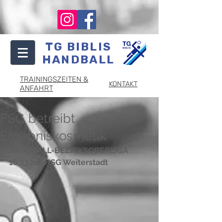
TG BIBLIS
HANDBALL
TRAININGSZEITEN &
KONTAKT
ANFAHRT
FSG betreibt
Ergebniskosmetik
HANDBALL-BEZIRKSOBERLIGA 
16:23 bei HSG Weiterstadt