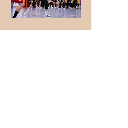
Internationaler
Jugendhandball in Biblis:
Deutschland trifft auf die
Schweiz
Herren krönen sich zum
Meister