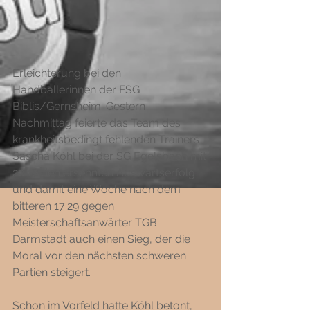
Erleichterung bei den 
Handballerinnen der FSG 
Biblis/Gernsheim: Gestern 
Nachmittag feierte das Team des 
krankheitsbedingt fehlenden Trainers 
Sascha Köhl bei der SG Egelsbach mit 
20:18 den ersehnten Auswärtserfolg 
und damit eine Woche nach dem 
bitteren 17:29 gegen 
Meisterschaftsanwärter TGB 
Darmstadt auch einen Sieg, der die 
Moral vor den nächsten schweren 
Partien steigert. 
Schon im Vorfeld hatte Köhl betont, 