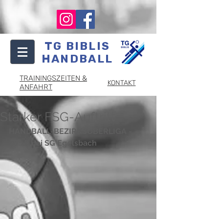
TG BIBLIS
HANDBALL
TRAININGSZEITEN &
KONTAKT
ANFAHRT
Starker FSG-Auftritt
HANDBALL-BEZIRKSOBERLIGA - 
20:18 bei SG Egelsbach 