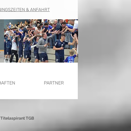
NINGSZEITEN & ANFAHRT
HAFTEN
PARTNER
itelaspirant TGB 