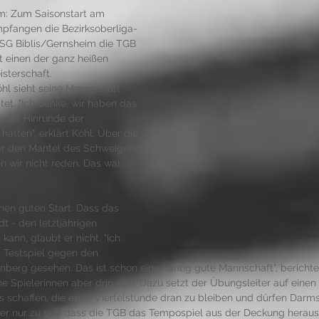
m: Zum Saisonstart am 
pfangen die Bezirksoberliga-
SG Biblis/Gernsheim die TGB 
 einen der ganz heißen 
sterschaft. 
hl sieht seine Mannschaft 
tet. "Ich denke, wir haben das 
n der Hinrunde der 
atten", erklärt Köhl. Über die 
ber den Mantel des Schweigens 
n wir nicht reden. Das war 
inen guten Start. Dass das 
 - den letztjährigen 
kann, glaubt er nicht. "Ich 
 Testspiel gegen den 
berg gesehen. Das ist schon eine richtig gute Mannschaft", berichte
ine Spielerinnen aber drin sein. Dazu setzt der Übungsleiter auf einen
 schaffen, die erste Viertelstunde dran zu bleiben und dürfen Darms
er nur zu gut, dass die TGB das Tempospiel aus der Deckung herau