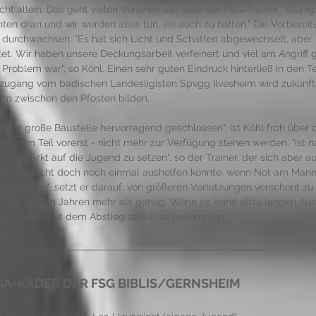
icht allein. Das geht vielen Vereinen so", weiß der FSG-Trainer. "Weni
ten dran und wir werden alles tun, sie auch zu halten." Die Vorbereit
 durchwachsen: "Es hat sich Licht und Schatten abgewechselt, aber 
et. Wir haben unsere Deckungsarbeit verfeinert und viel am Angriff g
 Problem war", so Köhl. Einen sehr guten Eindruck hinterließ in den Te
uzugang vom badischen Landesligisten Spvgg Ilvesheim wird zukünft
n zwischen den Pfosten bilden. 
ganz große Baustelle hervorragend geschlossen", ist Köhl froh über 
en - zum Teil vorerst - nicht mehr zur Verfügung stehen werden, "ist n
, verstärkt auf die Jugend zu setzen", so der Trainer, der sich aber a
ere vielleicht doch noch einmal aushelfen könnte, wenn Not am Mann
icht hoffen", setzt er darauf, von größeren Verletzungen verschont zu 
 den letzten Jahren mehr als genug. Wenn es keine allzu langen Ausfä
ndest nichts mit dem Abstieg zu tun zu bekommen". 
GA-KADER DER FSG BIBLIS/GERNSHEIM