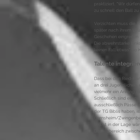
praktiziert. "Wir dürf
zu schnell den Ball zu v
Verzichten muss die F
später nach ihrem Urla
Geschehen eingreifen 
Die abwehrstarke Link
keinen Fall etwas", so 
Talente integrie
Dass bei den Ried-Hand
an drei Jugendlichen, d
vielmehr ein Anfang e
Schließlich sind einig
ausschließlich Pässe
der TG Biblis haben, i
Gernsheim/Zwingenberg
selbst in der Lage wär
Damenbereich zwischen