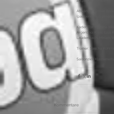
Zugänge: Jessica Fürst
Abgänge: Kirsten Baile
(pausieren aus private
Kader, Tor: Romina Mer
Argentino; Kreis: Lisa
Laudenbach, Miriam We
Trainer: Sascha Köhl (s
Saisonziel: Klassenerh
Kommentare