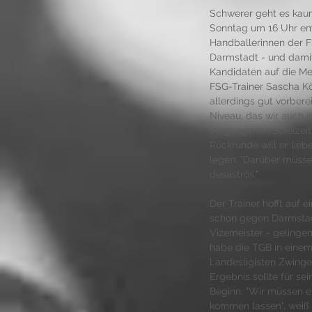
Schwerer geht es kau
Sonntag um 16 Uhr em
Handballerinnen der F
Darmstadt - und damit
Kandidaten auf die Mei
FSG-Trainer Sascha Kö
allerdings gut vorberei
Niveau, das wir auch i
vergangenen Spielzeit h
Rückrunde will er lie
legen. "Darüber müsse
desaströs." 
Der Trainer hofft auf e
schon gegen Darmstadt
Vizemeister - gelingen 
habe die TGB in einem
Landesligisten Zwingen
Ergebnis sollte für se
Beginn: "Wir müssen es
kommen lassen", weiß 