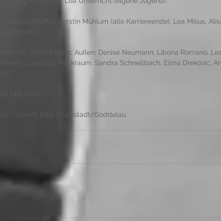
 (Spvgg Ilvesheim), Lea Unverricht (eigene Jugend).
y, Sandra Pfeiffer, Kerstin Mühlum (alle Karriereende), Lea Milius, Al
n Gründen).
schroth, Jessica Fürst; Außen: Denise Neumann, Liboria Romano, Lea 
 Kreimes, Lisa Götz; Rückraum: Sandra Schnellbach, Elma Drekovic, A
il. 
eit Mai 2016).
alt. - Favorit: ESG Crumstadt/Goddelau. 