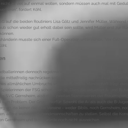
en nicht zu viel auf einmal wollen, sondern müssen auch mal mit Gedul
erlieren", fordert Köhl. 
SG auf die beiden Routiniers Lisa Götz und Jennifer Müller. Während
ub schon wieder gut erholt dabei sein sollte, wird Müller erst zur Rü
können. 
shänderin musste sich einer Fuß-Operation unterziehen. "Vor Dezemb
Köhl.
ren
ballerinnen dennoch regelmäßig 15, 16 Spielerinnen im Training sind, 
ie mittelfristig nachrücken sollen. Und es soll nicht nur bei diesen dr
ines allmählichen Umbruchs werden. Auch die Mannschaft trägt dies
e Spielerinnen der FSG schon über 30. Dass die aktuellen A- und B-J
 des SVC Gernsheim, also dem zweiten Stammverein der Frauenspiel
st kein Problem. Der Grund hierfür: Sowohl die A- als auch die B-Juge
 an, da keiner der drei Vereine - weder Biblis, noch Gernsheim, no
en, ältere weibliche Jugendmannschaften zu stellen. Selbst die Kons
 Gernsheim und Biblis würde noch nicht ausreichen. 