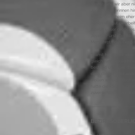
"Damit sind wir aber n
Jugendspielerinnen hin
Biblis/Gernsheim eher
haben wir gut gearbeit
zuletzt unser größeres
Jessica Fürst. Der Ne
Merschroth das Gespan
"Damit haben wir eine 
gleich fünf Spielerinn
bestärkt uns aber darin
dass die ein oder and
wollen wir eigentlich n
hatte die FSG davon in
zuversichtlich, "zumi
BEZIRKSOBERLI