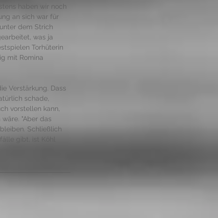
gstens haben wir noch 
ung an sich war für 
unter dem Strich 
earbeitet, was ja 
stspielen Torhüterin 
ig mit Romina 
die Verstärkung. Dass 
atürlich schade, 
uch vorstellen kann, 
 wäre. "Aber das 
bleiben. Schließlich 
lle gibt, ist Köhl 