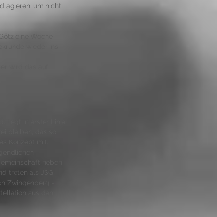
d agieren, um nicht 
 Götz eine Woche 
ckrunde wieder ins 
er wird das auf 
liegt in erster Linie 
ei bleiben, das soll 
es Konzept mit. 
ugendlichen 
gemeinschaft neben 
nd treten als JSG 
ch Zwingenberg - 
tellation aus dem 