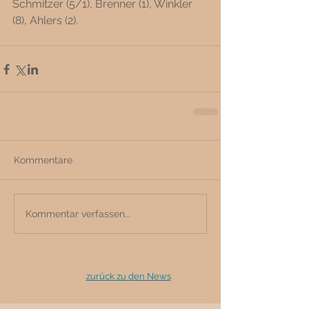
Schmitzer (5/1), Brenner (1), Winkler 
(8), Ahlers (2).
Kommentare
Kommentar verfassen...
zurück zu den News