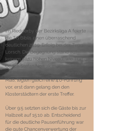
Im Riedderby der Bezirksliga A feierte 
die TG Biblis einen überraschend 
deutlichen 25:19-Erfolg bei der Tvgg 
Lorsch. Die Begegnung stand auf 
keinem allzu hohen Niveau, wie TGB-
Coach Stefan Nowak meinte. Dabei 
erwischten die Gäste einen Start nach 
Maß, legten gleich eine 4:0-Führung 
vor, erst dann gelang den den 
Klosterstädtern der erste Treffer. 
Über 9:5 setzten sich die Gäste bis zur 
Halbzeit auf 15:10 ab. Entscheidend 
für die deutliche Pausenführung war 
die gute Chancenverwertung der 