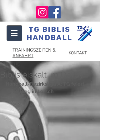
TG BIBLIS
HANDBALL
TRAININGSZEITEN &
KONTAKT
ANFAHRT
Biblis eiskalt im Derby
Handball-Bezirksliga A; TG feiert 
25:19-Sieg in Lorsch