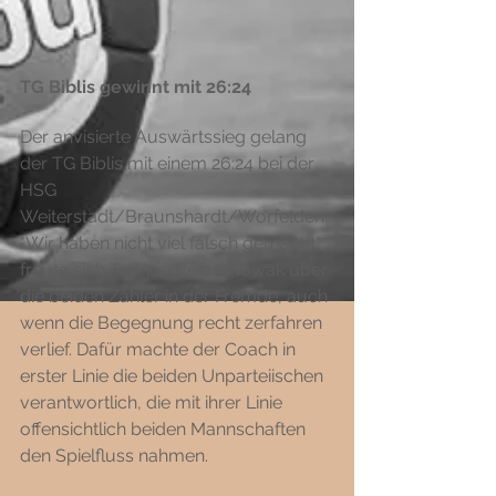
TG Biblis gewinnt mit 26:24
Der anvisierte Auswärtssieg gelang 
der TG Biblis mit einem 26:24 bei der 
HSG 
Weiterstadt/Braunshardt/Worfelden. 
"Wir haben nicht viel falsch gemacht" 
freute sich Trainer Stefan Nowak über 
die beiden Zähler in der Fremde, auch 
wenn die Begegnung recht zerfahren 
verlief. Dafür machte der Coach in 
erster Linie die beiden Unparteiischen 
verantwortlich, die mit ihrer Linie 
offensichtlich beiden Mannschaften 
den Spielfluss nahmen. 