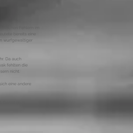
chnischen Fehlern im 
utete bereits eine 
n wurfgewaltiger 
hr. Da auch 
ak fehlten die 
sern nicht. 
sich eine andere 
Daniel (je 1). 