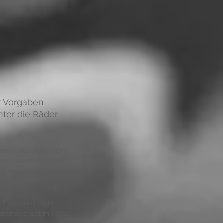
r Vorgaben 
ter die Räder 
sten Halbzeit bis zum 
ase zwischen der 18. 
 nach drei 
he Entscheidungen. 
itenwechsel mit 17:14 