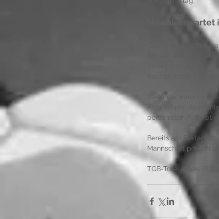
in Führung lag.
Nowak erwartet i
Gleich nach Wideranpfi
Bibliser Aufbauspiel 
Vorentscheidung, zuma
Kollege Peter Schmitze
"Defensiv waren wir in
Angriffsspiel das Fehl
personellen Alternativ
Bereits am Freitag (2
Mannschaft präsentier
TGB-Tore: Ahlers (6/1), 