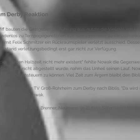
m Derby Reaktion 
ff bauten die Gastgeber die Führung aus, nutzte die Vielzahl von te
gnadenlos zu Tempogegenstößen aus. Das 23:16 nach 40 Minuten bede
l mit Felix Schmitzer ein Rückraumspieler verletzt ausschied. Desse
r stand verletzungsbedingt erst gar nicht zur Verfügung. 
 der zweiten Halbzeit nicht mehr existent" fehlte Nowak die Gegenwe
erpotenzial nicht abgestellt wurde, nahm das Unheil seinen Lauf. Now
en, um gegensteuern zu können. Viel Zeit zum Ärgern bleibt den Bibli
0 Uhr) kommt der TV Groß-Rohrheim zum Derby nach Biblis. "Da wird 
en" verspricht Nowak.
Volk, Winkler (je 5), Brenner, Neumann (je 2), Felix Schmitzer, Merchel, 