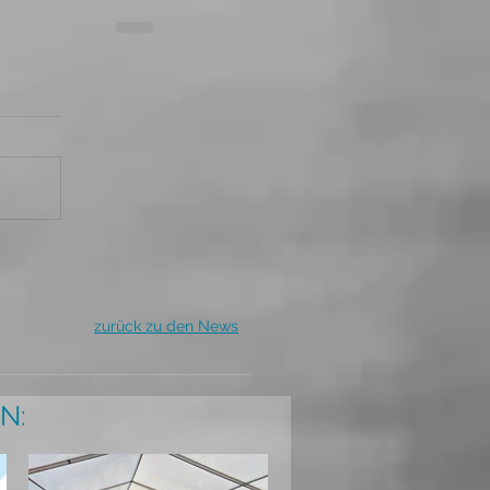
zurück zu den News
N: