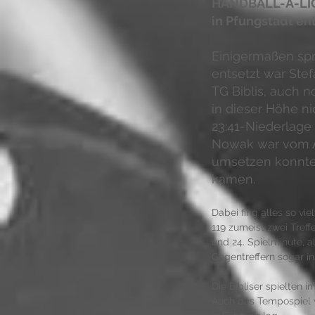
HANDBALL-A-LIGA
in Pfungstadt en
Einigermaßen sp
entsetzt war Stef
TG Biblis, auch n
in dieser Höhe n
23:41-Niederlage 
Nowak war vom Au
umsetzen konnten
kamen. 
Dabei fing alles so vi
119 zumeist zwei Tref
und 24. Spielminute, a
Gegentreffern sogar ins
Die Bibliser spielten i
Auch das Tempospiel w