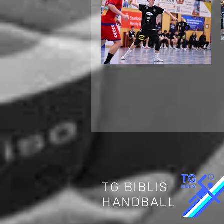
Internationaler
Jugendhandball in
Biblis: Deutschland
trifft auf die Schweiz
TG BIBLIS
HANDBALL