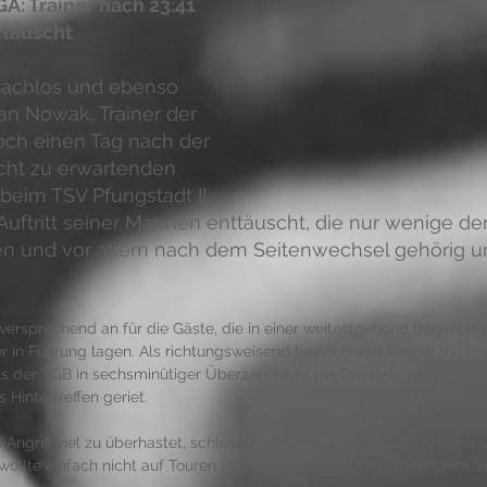
: Trainer nach 23:41 
ttäuscht
rachlos und ebenso 
an Nowak, Trainer der 
och einen Tag nach der 
icht zu erwartenden 
beim TSV Pfungstadt II. 
ftritt seiner Mannen enttäuscht, die nur wenige de
 und vor allem nach dem Seitenwechsel gehörig un
elversprechend an für die Gäste, die in einer weitestgehend trägen er
fer in Führung lagen. Als richtungsweisend bezeichnete Nowak die Ph
ls der TGB in sechsminütiger Überzahl nicht ein Torerfolg gelang und
 Hintertreffen geriet.
m Angriff viel zu überhastet, schlossen unvorbereitet ab, trafen falsc
ollte einfach nicht auf Touren kommen, so dass Pfungstadt beim Se