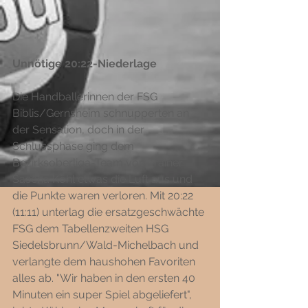
Unnötige 20:22-Niederlage 
Die Handballerinnen der FSG 
Biblis/Gernsheim schnupperten an 
der Sensation, doch in der 
Schlussphase ging dem 
Bezirksoberliga-Team von Trainer 
Sascha Köhl etwas die Luft aus und 
die Punkte waren verloren. Mit 20:22 
(11:11) unterlag die ersatzgeschwächte 
FSG dem Tabellenzweiten HSG 
Siedelsbrunn/Wald-Michelbach und 
verlangte dem haushohen Favoriten 
alles ab. "Wir haben in den ersten 40 
Minuten ein super Spiel abgeliefert", 