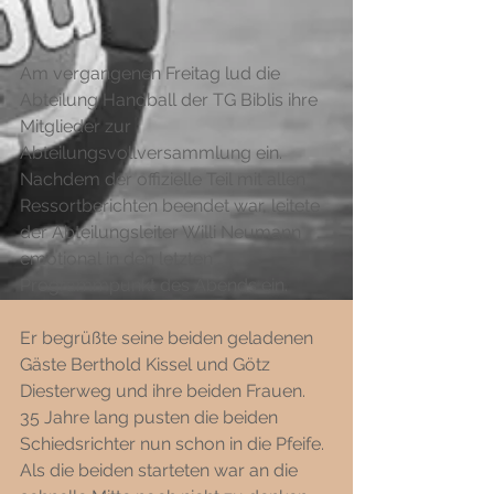
Am vergangenen Freitag lud die 
Abteilung Handball der TG Biblis ihre 
Mitglieder zur 
Abteilungsvollversammlung ein. 
Nachdem der offizielle Teil mit allen 
Ressortberichten beendet war, leitete 
der Abteilungsleiter Willi Neumann 
emotional in den letzten 
Programmpunkt des Abends ein. 
Er begrüßte seine beiden geladenen 
Gäste Berthold Kissel und Götz 
Diesterweg und ihre beiden Frauen. 
35 Jahre lang pusten die beiden 
Schiedsrichter nun schon in die Pfeife. 
Als die beiden starteten war an die 