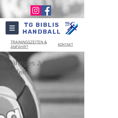
TG BIBLIS
HANDBALL
TRAININGSZEITEN &
KONTAKT
ANFAHRT
35-jähriges Jubiläum an
der Pfeife