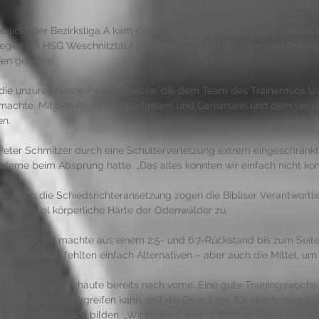
slicht der Bezirksliga A kam die stark ersatzgeschwächte TG Biblis mi
gen die HSG Weschnitztal II zeichnete sich bereits im ersten Durchg
fen gerieten. 
 die unzureichende Personaldecke, die dem Team des Trainerduos 
 machte. Mit den Routiniers Nathmann und Gansmann und dem verlet
n. 
eter Schmitzer durch eine Schulterverletzung extrem eingeschränkt 
leme beim Absprung hatte. „Das alles konnten wir einfach nicht kom
. Auch die Schiedsrichteransetzung zogen die Bibliser Verantwortlic
ließen viel körperliche Härte der Odenwälder zu. 
eschnitztal machte aus einem 2:5- und 6:7-Rückstand bis zum Seite
imierten TGB fehlten einfach Alternativen – aber auch die Mittel, um
schnell ab und schaute bereits nach vorne. Eine gute Trainingswoche,
en Akteure zurückgreifen kann, soll die Grundlage für eine bessere L
 gegen Eberstadt bilden. „Wir müssen eine drohende Negativspiral