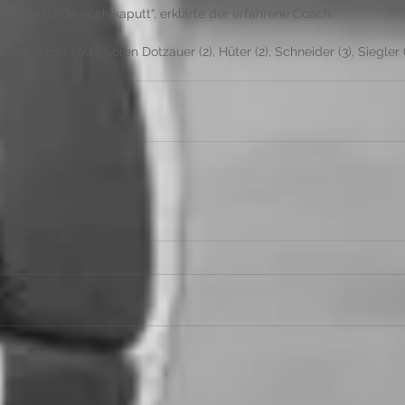
te Vorrunde noch kaputt“, erklärte der erfahrene Coach. 
x Schmitzer (7/4), Sören Dotzauer (2), Hüter (2), Schneider (3), Siegler (