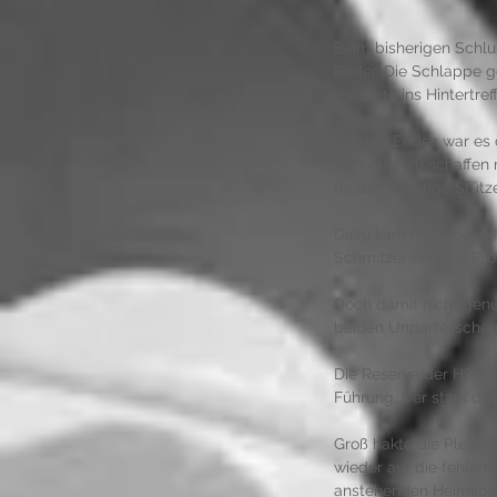
Beim bisherigen Schlus
Räder. Die Schlappe ge
mit 10:15 ins Hintertref
Letzten Endes war es
Schnöller zu schaffen
fehlten wichtige Stütze
Dazu kam noch, dass P
Schmitzer enorme Prob
Doch damit nicht genug
beiden Unparteiischen 
Die Reserve der HSG W
Führung. Der stark dez
Groß hakte die Pleite 
wieder auf die fehlend
anstehenden Heimspiel