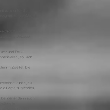
t 21:31 unter die 
ang ab, als die Gäste 
Uwe Groß/Sascha 
zten Lars Dotzauer 
war und Felix 
pensieren“, so Groß. 
hen in Zweifel. Die 
nwechsel eine 15:10-
 die Partie zu wenden. 
 bei der er dann auch 
eistung im 
e abwenden, sonst 