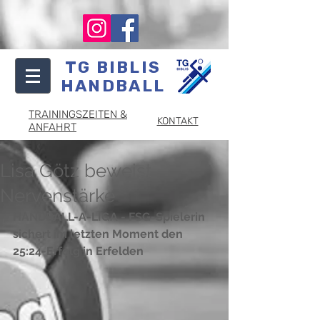
TG BIBLIS
HANDBALL
TRAININGSZEITEN &
KONTAKT
ANFAHRT
Lisa Götz beweist
Nervenstärke
HANDBALL-A-LIGA - FSG-Spielerin 
sichert im letzten Moment den 
25:24-Erfolg in Erfelden 