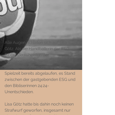
Alle Augen richteten sich auf Lisa 
Götz: Als die Handballerin der FSG 
Biblis/Gernsheim in der 
Großsporthalle Erfelden an die 
Siebenmeterlinie schritt, war die 
Spielzeit bereits abgelaufen, es Stand 
zwischen der gastgebenden ESG und 
den Bibliserinnen 24:24-
Unentschieden. 
Lisa Götz hatte bis dahin noch keinen 
Strafwurf geworfen, insgesamt nur 