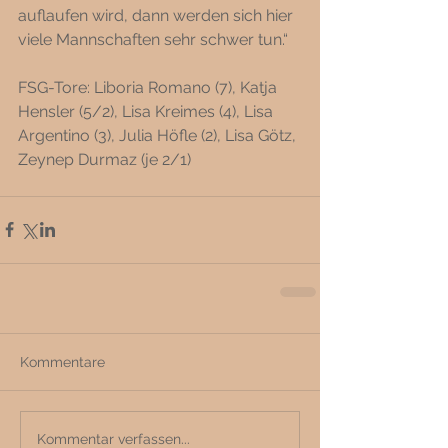
auflaufen wird, dann werden sich hier 
viele Mannschaften sehr schwer tun.“ 
FSG-Tore: Liboria Romano (7), Katja 
Hensler (5/2), Lisa Kreimes (4), Lisa 
Argentino (3), Julia Höfle (2), Lisa Götz, 
Zeynep Durmaz (je 2/1)
Kommentare
Kommentar verfassen...