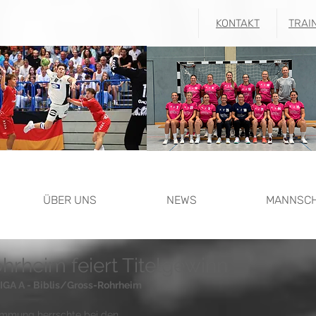
KONTAKT
TRAI
ÜBER UNS
NEWS
MANNSC
hrheim feiert Titelgewinn
A A - Biblis/Gross-Rohrheim
immung herrschte bei den 