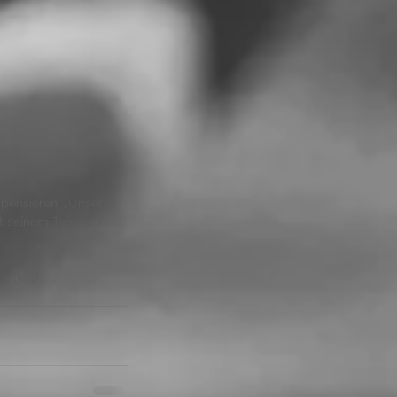
pensieren. „Unser 
it seinem Team zu 
 (je 1) 