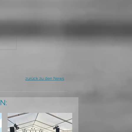
zurück zu den News
N: