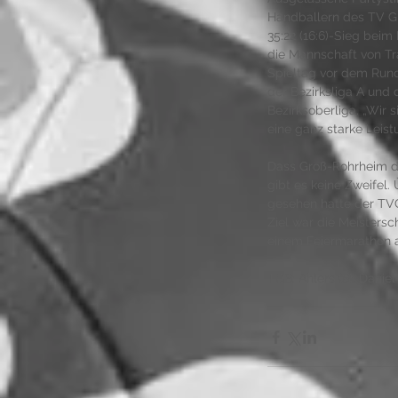
Handballern des TV G
35:22 (16:6)-Sieg beim 
die Mannschaft von Tr
Spieltag vor dem Rund
der Bezirksliga A und d
Bezirksoberliga. „Wir 
eine ganz starke Leistu
Dass Groß-Rohrheim de
gibt es keine Zweifel
gesehen hatte der TVG
Ziel war die Meistersc
einem Feiermarathon a
TGB: Ahlers (8), Daniel 