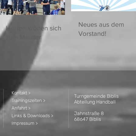
Neues aus dem
Herren krönen sich
Vorstand!
zum Meister
Kontakt >
Turngemeinde Biblis
Trainingszeiten >
Abteilung Handball
Anfahrt >
Jahnstraße 8
Links & Downloads >
68647 Biblis
Impressum >