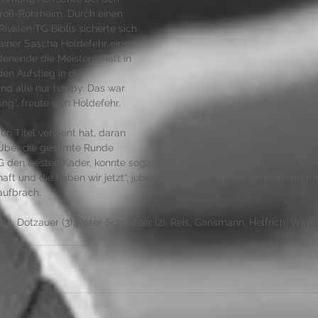
roß-Rohrheim. Durch einen 
Rivalen TG Biblis sicherte sich 
ainer Sascha Holdefehr einen 
enende die Meisterschaft in 
en Aufstieg in die 
sind alle nur happy. Das war 
ng“, freute sich Holdefehr. 
n Titel verdient hat, daran 
. Über die gesamte Runde 
 den besten Kader, konnte sogar Ausfälle von Leistungsträgern kom
haft und die haben wir jetzt“, jubelte Holdefehr, ehe er gemeinsam m
ufbrach. 
(5), Dotzauer (3), Peter Schmitzer (2), Reis, Gansmann, Helfrich, Winkler