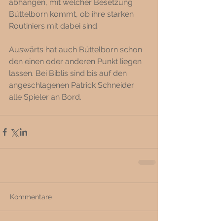
abhängen, mit welcher Besetzung 
Büttelborn kommt, ob ihre starken 
Routiniers mit dabei sind.
Auswärts hat auch Büttelborn schon 
den einen oder anderen Punkt liegen 
lassen. Bei Biblis sind bis auf den 
angeschlagenen Patrick Schneider 
alle Spieler an Bord. 
Kommentare