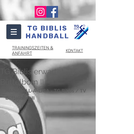
TG BIBLIS
HANDBALL
TRAININGSZEITEN &
KONTAKT
ANFAHRT
TG Biblis erwartet TV
Büttelborn II
HANDBALL-A-LIGA - TG Biblis / TV 
Büttelborn II 