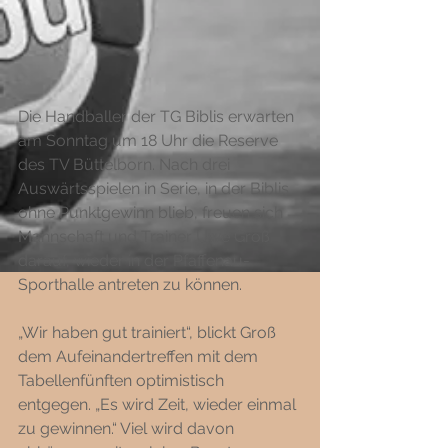
Die Handballer der TG Biblis erwarten 
am Sonntag um 18 Uhr die Reserve 
des TV Büttelborn. Nach drei 
Auswärtsspielen in Serie, in der Biblis 
ohne Punktgewinn blieb, freuen sich 
Mannschaft und Trainer Uwe Groß 
darauf, wieder in der Pfaffenau-
Sporthalle antreten zu können.
„Wir haben gut trainiert“, blickt Groß 
dem Aufeinandertreffen mit dem 
Tabellenfünften optimistisch 
entgegen. „Es wird Zeit, wieder einmal 
zu gewinnen.“ Viel wird davon 