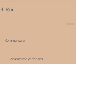
Kommentare
Kommentar verfassen...
zurück zu den News
DAS KÖNNTE DICH AUCH