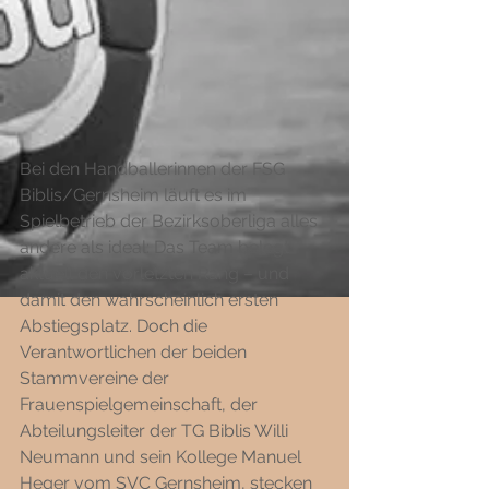
Bei den Handballerinnen der FSG 
Biblis/Gernsheim läuft es im 
Spielbetrieb der Bezirksoberliga alles 
andere als ideal: Das Team belegt 
aktuell den vorletzten Rang – und 
damit den wahrscheinlich ersten 
Abstiegsplatz. Doch die 
Verantwortlichen der beiden 
Stammvereine der 
Frauenspielgemeinschaft, der 
Abteilungsleiter der TG Biblis Willi 
Neumann und sein Kollege Manuel 
Heger vom SVC Gernsheim, stecken 