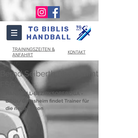
TG BIBLIS
HANDBALL
TRAININGSZEITEN &
KONTAKT
ANFAHRT
Bernd Seiberth übernimmt
FSG
HANDBALL-BEZIRKSOBERLIGA - 
Biblis/Gernsheim findet Trainer für 
die neue Saison