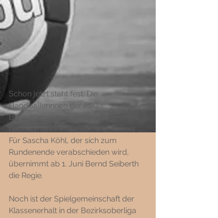
Schon jetzt steht fest: Die 
Handballerinnen der FSG 
Biblis/Gernsheim gehen mit einem 
neuen Trainer in die nächste Saison. 
Für Sascha Köhl, der sich zum 
Rundenende verabschieden wird, 
übernimmt ab 1. Juni Bernd Seiberth 
die Regie. 
Noch ist der Spielgemeinschaft der 
Klassenerhalt in der Bezirksoberliga 