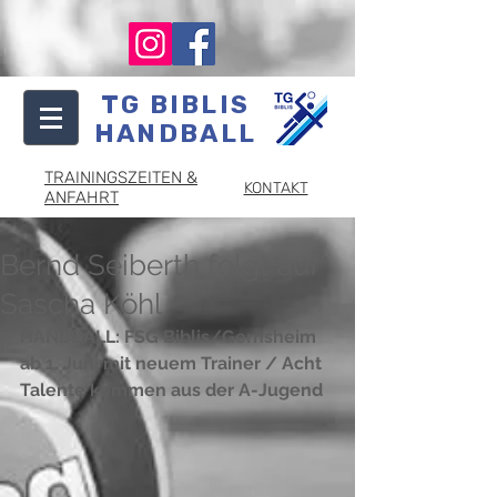
TG BIBLIS
HANDBALL
TRAININGSZEITEN &
KONTAKT
ANFAHRT
Bernd Seiberth folgt auf
Sascha Köhl
HANDBALL: FSG Biblis/Gernsheim 
ab 1. Juni mit neuem Trainer / Acht 
Talente kommen aus der A-Jugend 