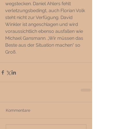
wegstecken. Daniel Ahlers fehlt 
verletzungsbedingt, auch Florian Volk 
steht nicht zur Verfügung. David 
Winkler ist angeschlagen und wird 
voraussichtlich ebenso ausfallen wie 
Michael Gansmann. „Wir müssen das 
Beste aus der Situation machen“ so 
Groß. 
Kommentare