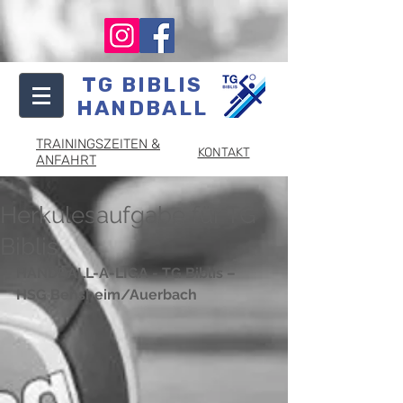
TG BIBLIS
HANDBALL
TRAININGSZEITEN &
KONTAKT
ANFAHRT
Herkulesaufgabe für TG
Biblis
HANDBALL-A-LIGA - TG Biblis – 
HSG Bensheim/Auerbach