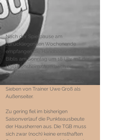
Nach der Spielpause am 
zurückliegenden Wochenende 
empfangen die Handballer der TG 
Biblis am Sonntag um 18 Uhr mit der 
HSG Bensheim/Auerbach ein 
Spitzenteam. Trotz des Heimvorteils 
in der Pfaffenau-Sporthalle gilt die 
Sieben von Trainer Uwe Groß als 
Außenseiter. 
Zu gering fiel im bisherigen 
Saisonverlauf die Punkteausbeute 
der Hausherren aus. Die TGB muss 
sich zwar (noch) keine ernsthaften 