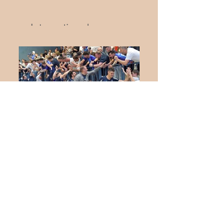
Internationaler
Jugendhandball in Biblis:
Deutschland trifft auf die
Schweiz
Herren krönen sich zum
Meister