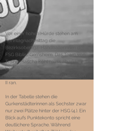
Vor einer hohen Hürde stehen am 
Sonntagnachmittag die 
Bezirksoberliga-Handballerinnen der 
FSG Biblis/Gernsheim: Das Team von 
Trainer Sascha Köhl muss ab 16 Uhr 
bei der HSG 
Weiterstadt/Braunshardt/Worfelden 
II ran. 
In der Tabelle stehen die 
Gurkenstädterinnen als Sechster zwar 
nur zwei Plätze hinter der HSG (4.). Ein 
Blick aufs Punktekonto spricht eine 
deutlichere Sprache. Während 