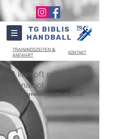
TG BIBLIS
HANDBALL
TRAININGSZEITEN &
KONTAKT
ANFAHRT
FSG kämpft mit
Personalnot
Biblis/Gernsheim in Weiterstadt