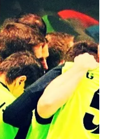
14. Okt. 2017
FSG als Spielverderber?
HANDBALL-BEZIRKSOBERLIGA -
Biblis/Gernsheim will Favorit Weiterstadt ärgern
Mit dem Rückenwind von zwei Siegen in Folge
fahren die...