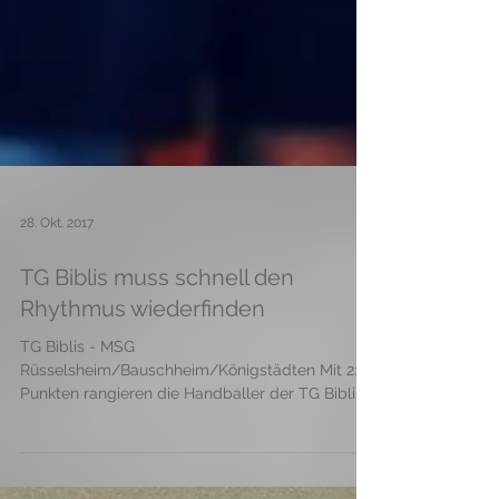
28. Okt. 2017
TG Biblis muss schnell den
Rhythmus wiederfinden
TG Biblis - MSG
Rüsselsheim/Bauschheim/Königstädten Mit 2:6
Punkten rangieren die Handballer der TG Biblis
in der unteren Region der...