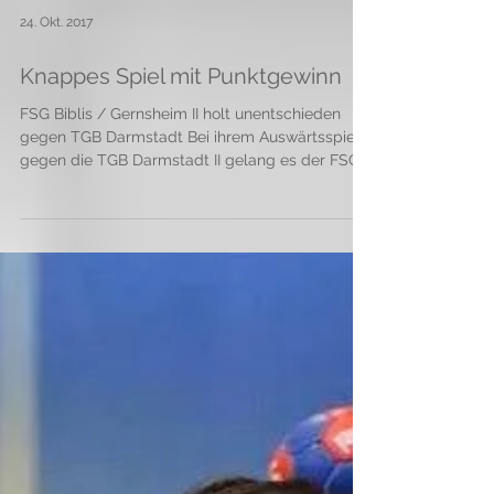
24. Okt. 2017
Knappes Spiel mit Punktgewinn
FSG Biblis / Gernsheim II holt unentschieden
gegen TGB Darmstadt Bei ihrem Auswärtsspiel
gegen die TGB Darmstadt II gelang es der FSG...